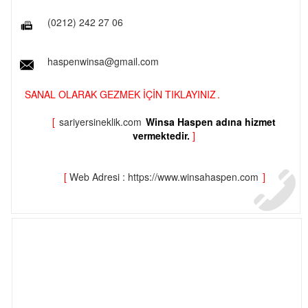
(0212) 242 27 06
haspenwinsa@gmail.com
SANAL OLARAK GEZMEK İÇİN TIKLAYINIZ
.
[
sariyersineklik.com
Winsa Haspen adına hizmet
vermektedir.
]
[
Web Adresi : https://www.winsahaspen.com
]